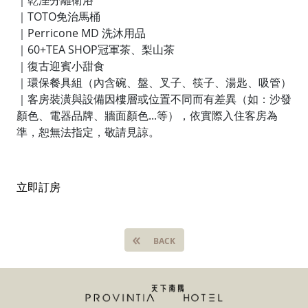
｜TOTO免治馬桶
｜Perricone MD 洗沐用品
｜60+TEA SHOP冠軍茶、梨山茶
｜復古迎賓小甜食
｜環保餐具組（內含碗、盤、叉子、筷子、湯匙、吸管）
｜客房裝潢與設備因樓層或位置不同而有差異（如：沙發
顏色、電器品牌、牆面顏色...等），依實際入住客房為
準，恕無法指定，敬請見諒。
立即訂房
BACK