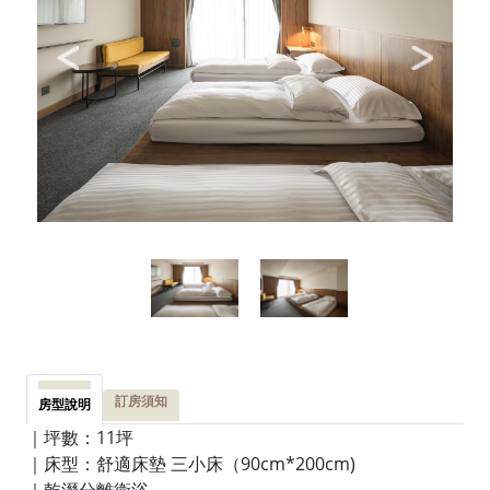
訂房須知
房型說明
｜坪數：11坪
｜床型：舒適床墊 三小床（90cm*200cm)
｜乾溼分離衛浴